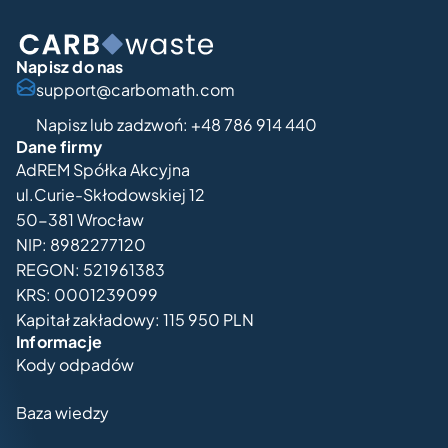
Napisz do nas
support@carbomath.com
Napisz lub zadzwoń: +48 786 914 440
Dane firmy
AdREM Spółka Akcyjna
ul.Curie-Skłodowskiej 12
50-381 Wrocław
NIP: 8982277120
REGON: 521961383
KRS: 0001239099
Kapitał zakładowy:
115 950
PLN
Informacje
Kody odpadów
Baza wiedzy