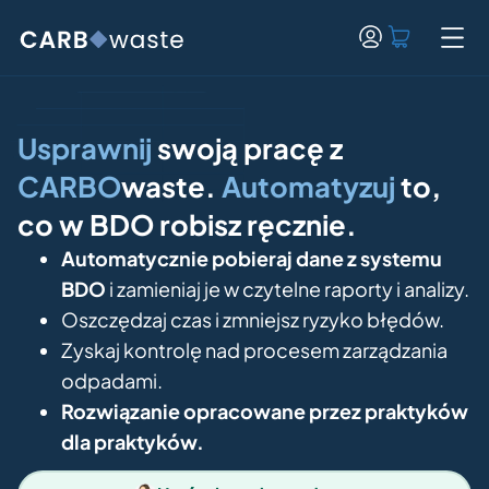
Kody o
Baza wi
Usprawnij
swoją pracę z
CARBO
waste.
Automatyzuj
to,
co w BDO robisz ręcznie.
Automatycznie pobieraj dane z systemu
BDO
i zamieniaj je w czytelne raporty i analizy.
Oszczędzaj czas i zmniejsz ryzyko błędów.
Zyskaj kontrolę nad procesem zarządzania
odpadami.
Rozwiązanie opracowane przez praktyków
dla praktyków.